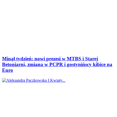
Minął tydzień: nowi prezesi w MTBS i Starej
Betoniarni, zmiana w PCPR i gostynińscy kibice na
Euro