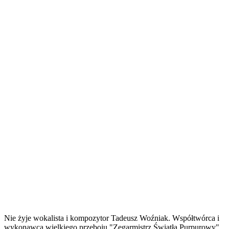
Nie żyje wokalista i kompozytor Tadeusz Woźniak. Współtwórca i
wykonawca wielkiego przeboju "Zegarmistrz Światła Purpurowy"