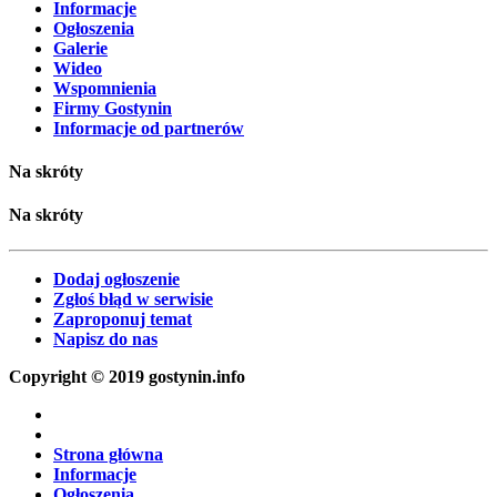
Informacje
Ogłoszenia
Galerie
Wideo
Wspomnienia
Firmy Gostynin
Informacje od partnerów
Na skróty
Na skróty
Dodaj ogłoszenie
Zgłoś błąd w serwisie
Zaproponuj temat
Napisz do nas
Copyright © 2019 gostynin.info
Strona główna
Informacje
Ogłoszenia