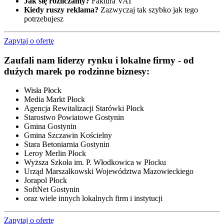
Jak się rozliczamy?
Faktura VAT
Kiedy ruszy reklama?
Zazwyczaj tak szybko jak tego
potrzebujesz
Zapytaj o ofertę
Zaufali nam liderzy rynku i lokalne firmy - od
dużych marek po rodzinne biznesy:
Wisła Płock
Media Markt Płock
Agencja Rewitalizacji Starówki Płock
Starostwo Powiatowe Gostynin
Gmina Gostynin
Gmina Szczawin Kościelny
Stara Betoniarnia Gostynin
Leroy Merlin Płock
Wyższa Szkoła im. P. Włodkowica w Płocku
Urząd Marszałkowski Województwa Mazowieckiego
Jorapol Płock
SoftNet Gostynin
oraz wiele innych lokalnych firm i instytucji
Zapytaj o ofertę