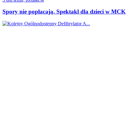
Spory nie popłacają. Spektakl dla dzieci w MCK