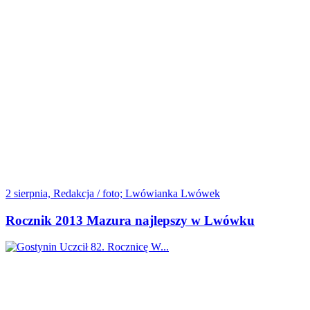
2 sierpnia, Redakcja / foto; Lwówianka Lwówek
Rocznik 2013 Mazura najlepszy w Lwówku