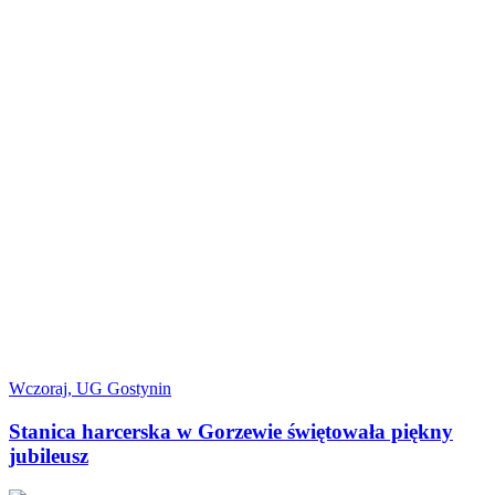
Wczoraj, UG Gostynin
Stanica harcerska w Gorzewie świętowała piękny
jubileusz