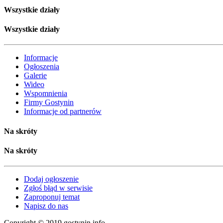
Wszystkie działy
Wszystkie działy
Informacje
Ogłoszenia
Galerie
Wideo
Wspomnienia
Firmy Gostynin
Informacje od partnerów
Na skróty
Na skróty
Dodaj ogłoszenie
Zgłoś błąd w serwisie
Zaproponuj temat
Napisz do nas
Copyright © 2019 gostynin.info