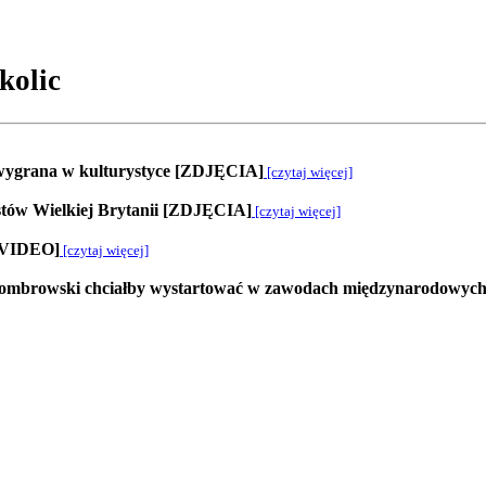
kolic
 wygrana w kulturystyce [ZDJĘCIA]
[czytaj więcej]
stów Wielkiej Brytanii [ZDJĘCIA]
[czytaj więcej]
A+VIDEO]
[czytaj więcej]
n Dombrowski chciałby wystartować w zawodach międzynarodowyc