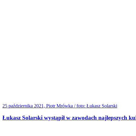
25 października 2021, Piotr Mrówka / foto: Łukasz Solarski
Łukasz Solarski wystąpił w zawodach najlepszych kul