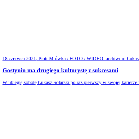
18 czerwca 2021, Piotr Mrówka / FOTO / WIDEO: archiwum Łukasz
Gostynin ma drugiego kulturystę z sukcesami
W ubiegłą sobotę Łukasz Solarski po raz pierwszy w swojej karierze