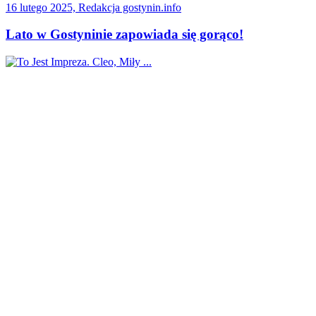
16 lutego 2025, Redakcja gostynin.info
Lato w Gostyninie zapowiada się gorąco!