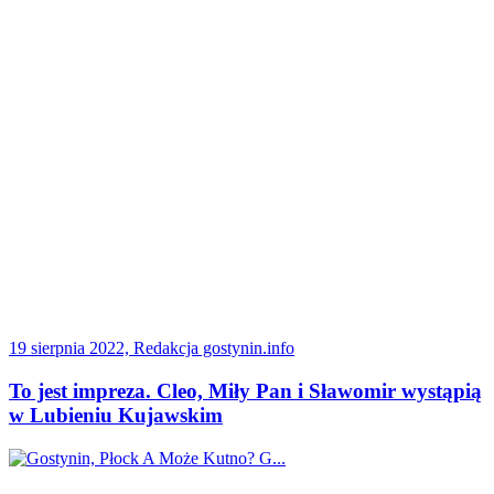
19 sierpnia 2022, Redakcja gostynin.info
To jest impreza. Cleo, Miły Pan i Sławomir wystąpią
w Lubieniu Kujawskim