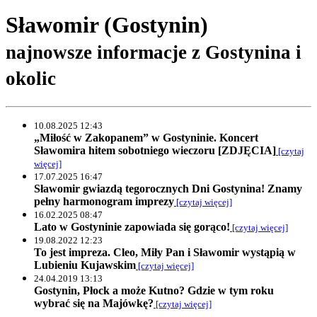
Sławomir (Gostynin)
najnowsze informacje z Gostynina i
okolic
10.08.2025 12:43
„Miłość w Zakopanem” w Gostyninie. Koncert
Sławomira hitem sobotniego wieczoru [ZDJĘCIA]
[czytaj
więcej]
17.07.2025 16:47
Sławomir gwiazdą tegorocznych Dni Gostynina! Znamy
pełny harmonogram imprezy
[czytaj więcej]
16.02.2025 08:47
Lato w Gostyninie zapowiada się gorąco!
[czytaj więcej]
19.08.2022 12:23
To jest impreza. Cleo, Miły Pan i Sławomir wystąpią w
Lubieniu Kujawskim
[czytaj więcej]
24.04.2019 13:13
Gostynin, Płock a może Kutno? Gdzie w tym roku
wybrać się na Majówkę?
[czytaj więcej]