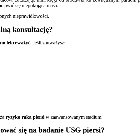
ojawić się niepokojąca masa.
obnych nieprawidłowości.
lną konsultację?
lno lekceważyć.
Jeśli zauważysz:
iża
ryzyko raka piersi
w zaawansowanym stadium.
ować się na badanie USG piersi?