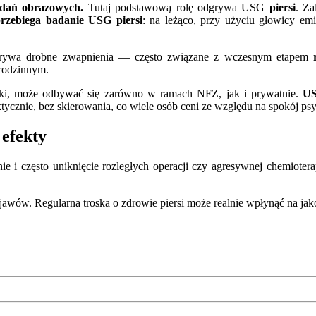
badań obrazowych.
Tutaj podstawową rolę odgrywa USG
piersi
. Za
rzebiega badanie USG piersi
: na leżąco, przy użyciu głowicy emit
ykrywa drobne zwapnienia — często związane z wczesnym etapem
rodzinnym.
ski, może odbywać się zarówno w ramach NFZ, jak i prywatnie.
US
tycznie, bez skierowania, co wiele osób ceni ze względu na spokój ps
 efekty
ie i często uniknięcie rozległych operacji czy agresywnej chemioter
awów. Regularna troska o zdrowie piersi może realnie wpłynąć na jako