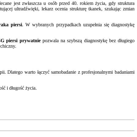
lecane jest zwłaszcza u osób przed 40. rokiem życia, gdy struktura
ującej ultradźwięki, lekarz ocenia strukturę tkanek, szukając zmian
raka piersi
. W wybranych przypadkach uzupełnia się diagnostykę
G piersi prywatnie
pozwala na szybszą diagnostykę bez długiego
ychiczny.
apii. Dlatego warto łączyć samobadanie z profesjonalnymi badaniami
ść i długość życia.