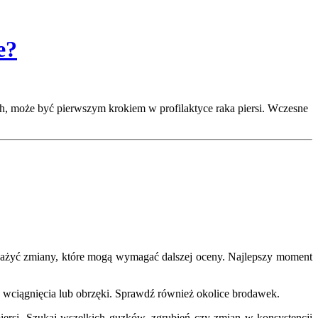
e?
ch, może być pierwszym krokiem w profilaktyce raka piersi. Wczesne
ażyć zmiany, które mogą wymagać dalszej oceny. Najlepszy moment
 się wciągnięcia lub obrzęki. Sprawdź również okolice brodawek.
iersi. Szukaj wszelkich guzków, zgrubień czy zmian w konsystencji