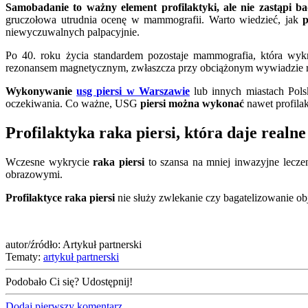
Samobadanie to ważny element profilaktyki, ale nie zastąpi 
gruczołowa utrudnia ocenę w mammografii. Warto wiedzieć, jak
p
niewyczuwalnych palpacyjnie.
Po 40. roku życia standardem pozostaje mammografia, która w
rezonansem magnetycznym, zwłaszcza przy obciążonym wywiadzie 
Wykonywanie
usg piersi w Warszawie
lub innych miastach Pol
oczekiwania. Co ważne, USG
piersi można wykonać
nawet profilak
Profilaktyka raka piersi, która daje realne
Wczesne wykrycie
raka piersi
to szansa na mniej inwazyjne leczen
obrazowymi.
Profilaktyce raka piersi
nie służy zwlekanie czy bagatelizowanie obj
autor/źródło: Artykuł partnerski
Tematy:
artykuł partnerski
Podobało Ci się? Udostępnij!
Dodaj pierwszy komentarz