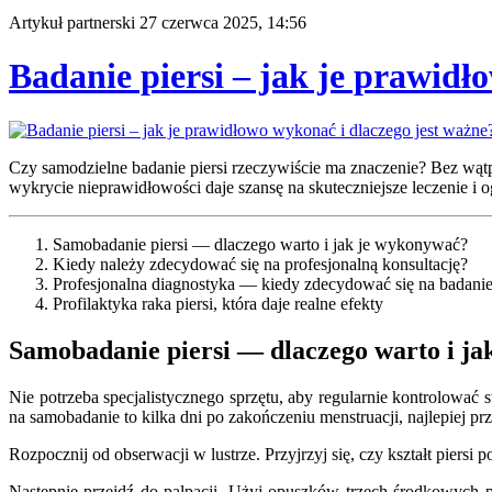
Artykuł partnerski
27 czerwca 2025, 14:56
Badanie piersi – jak je prawidł
Czy samodzielne badanie piersi rzeczywiście ma znaczenie? Bez wątp
wykrycie nieprawidłowości daje szansę na skuteczniejsze leczenie i
Samobadanie piersi — dlaczego warto i jak je wykonywać?
Kiedy należy zdecydować się na profesjonalną konsultację?
Profesjonalna diagnostyka — kiedy zdecydować się na badani
Profilaktyka raka piersi, która daje realne efekty
Samobadanie piersi — dlaczego warto i j
Nie potrzeba specjalistycznego sprzętu, aby regularnie kontrolować s
na samobadanie to kilka dni po zakończeniu menstruacji, najlepiej pr
Rozpocznij od obserwacji w lustrze. Przyjrzyj się, czy kształt piersi
Następnie przejdź do palpacji. Użyj opuszków trzech środkowych p