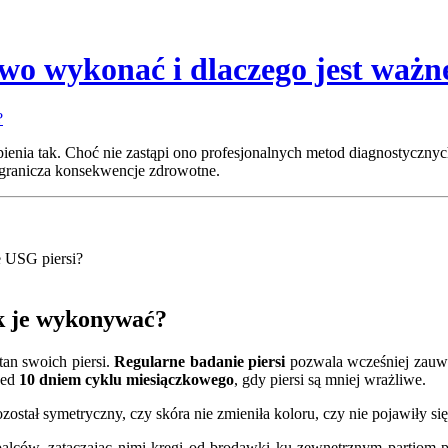
owo wykonać i dlaczego jest ważn
ienia tak. Choć nie zastąpi ono profesjonalnych metod diagnostyczny
 ogranicza konsekwencje zdrowotne.
e USG piersi?
ak je wykonywać?
tan swoich piersi.
Regularne badanie piersi
pozwala wcześniej zauw
zed
10 dniem cyklu miesiączkowego
, gdy piersi są mniej wrażliwe.
 pozostał symetryczny, czy skóra nie zmieniła koloru, czy nie pojawiły
alców, zataczając nimi kręgi od brodawki ku zewnętrznym partiom p