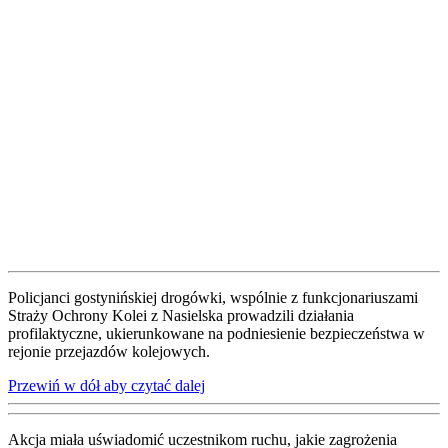
Policjanci gostynińskiej drogówki, wspólnie z funkcjonariuszami
Straży Ochrony Kolei z Nasielska prowadzili działania
profilaktyczne, ukierunkowane na podniesienie bezpieczeństwa w
rejonie przejazdów kolejowych.
Przewiń w dół aby czytać dalej
Akcja miała uświadomić uczestnikom ruchu, jakie zagrożenia