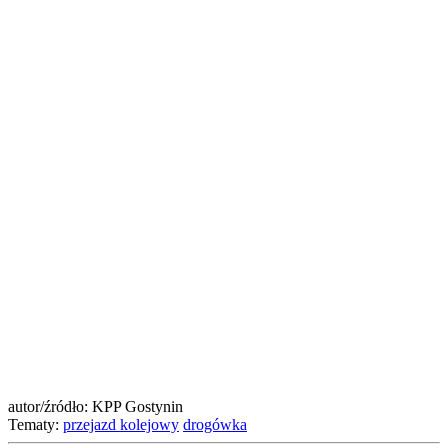
autor/źródło: KPP Gostynin
Tematy:
przejazd kolejowy
drogówka