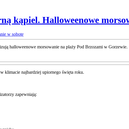
rną kąpiel. Halloweenowe morso
anizują halloweenowe morsowanie na plaży Pod Brzozami w Gorzewie.
w klimacie najbardziej upiornego święta roku.
izatorzy zapewniają: