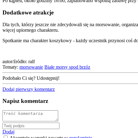
Po kąpieli, około godziny 16:00, zaplanowano wspólną zabawę przy 
Dodatkowe atrakcje
Dla tych, którzy jeszcze nie zdecydowali się na morsowanie, organiz
więcej upiornego charakteru.
Spotkanie ma charakter koszykowy - każdy uczestnik przynosi coś d
autor/źródło: ralf
Tematy:
morsowanie
Białe morsy spod brzóz
Podobało Ci się? Udostępnij!
Dodaj pierwszy komentarz
Napisz komentarz
Dodaj
Akceptuję warunki zawarte w
regulaminie