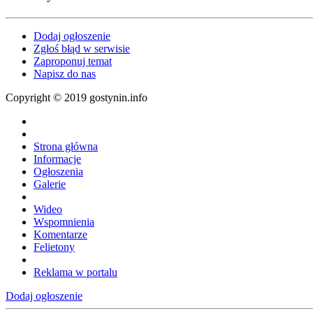
Dodaj ogłoszenie
Zgłoś błąd w serwisie
Zaproponuj temat
Napisz do nas
Copyright © 2019 gostynin.info
Strona główna
Informacje
Ogłoszenia
Galerie
Wideo
Wspomnienia
Komentarze
Felietony
Reklama w portalu
Dodaj ogłoszenie