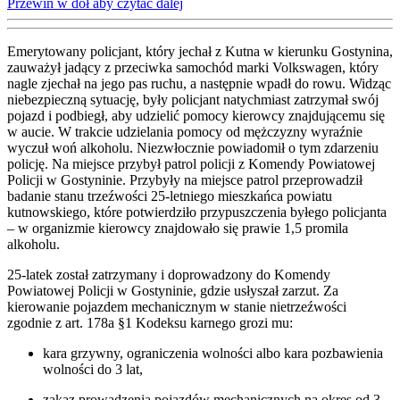
Przewiń w dół aby czytać dalej
Emerytowany policjant, który jechał z Kutna w kierunku Gostynina,
zauważył jadący z przeciwka samochód marki Volkswagen, który
nagle zjechał na jego pas ruchu, a następnie wpadł do rowu. Widząc
niebezpieczną sytuację, były policjant natychmiast zatrzymał swój
pojazd i podbiegł, aby udzielić pomocy kierowcy znajdującemu się
w aucie. W trakcie udzielania pomocy od mężczyzny wyraźnie
wyczuł woń alkoholu. Niezwłocznie powiadomił o tym zdarzeniu
policję. Na miejsce przybył patrol policji z Komendy Powiatowej
Policji w Gostyninie. Przybyły na miejsce patrol przeprowadził
badanie stanu trzeźwości 25-letniego mieszkańca powiatu
kutnowskiego, które potwierdziło przypuszczenia byłego policjanta
– w organizmie kierowcy znajdowało się prawie 1,5 promila
alkoholu.
25-latek został zatrzymany i doprowadzony do Komendy
Powiatowej Policji w Gostyninie, gdzie usłyszał zarzut. Za
kierowanie pojazdem mechanicznym w stanie nietrzeźwości
zgodnie z art. 178a §1 Kodeksu karnego grozi mu:
kara grzywny, ograniczenia wolności albo kara pozbawienia
wolności do 3 lat,
zakaz prowadzenia pojazdów mechanicznych na okres od 3