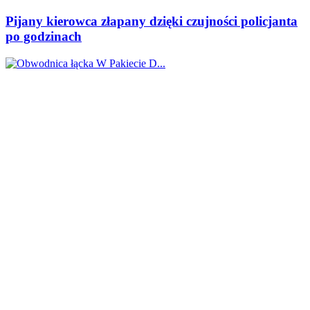
Pijany kierowca złapany dzięki czujności policjanta
po godzinach