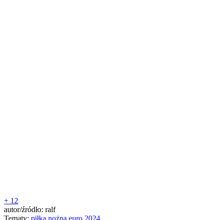
+ 12
autor/źródło: ralf
Tematy:
piłka nożna
euro 2024