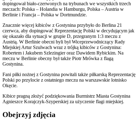
dopingował biało-czerwonych na trybunach we wszystkich trzech
meczach: Polska – Holandia w Hamburgu, Polska – Austria w
Berlinie i Francja – Polska w Dortmundzie.
Znacznie więcej kibiców z Gostynina przybyło do Berlina 21
czerwca, aby dopingować Reprezentację Polski w decydującym jak
się okazało dla sytuacji w grupie D, przegranym 1:3 meczu z
Austrią. W Berlinie obecni byli był Wiceprzewodniczący Rady
Miejskiej Artur Szulwach wraz z trójką kibiców z Gostynina:
Robertem i Jakubem Szlezingier oraz Dawidem Rybickim. Na
meczu w Berlinie obecny był także Piotr Mrówka z flagą
Gostynina.
Fani piłki nożnej z Gostynina powitali także piłkarską Reprezentację
Polski po przylocie z ostatniego meczu na warszawskie lotnisko
Okęcie.
Kibice pragną złożyć podziękowania Burmistrz Miasta Gostynina
Agnieszce Korajczyk-Szyperskiej za użyczenie flagi miejskiej.
Obejrzyj zdjęcia