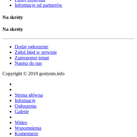
Informacje od partnerów
Na skróty
Na skróty
Dodaj ogłoszenie
Zgłoś błąd w serwisie
Zaproponuj temat
Napisz do nas
Copyright © 2019 gostynin.info
Strona główna
Informacje
Ogłoszenia
Galerie
Wideo
Wspomnienia
Komentarze