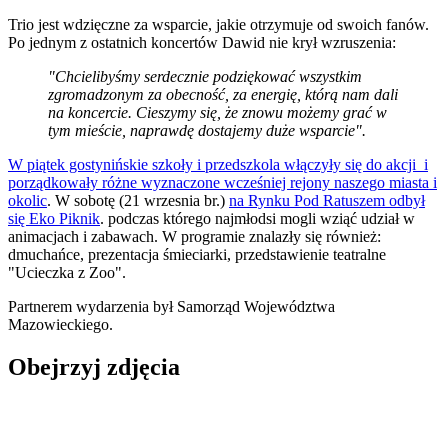
Trio jest wdzięczne za wsparcie, jakie otrzymuje od swoich fanów.
Po jednym z ostatnich koncertów Dawid nie krył wzruszenia:
"Chcielibyśmy serdecznie podziękować wszystkim
zgromadzonym za obecność, za energię, którą nam dali
na koncercie. Cieszymy się, że znowu możemy grać w
tym mieście, naprawdę dostajemy duże wsparcie".
W piątek gostynińskie szkoły i przedszkola włączyły się do akcji i
porządkowały różne wyznaczone wcześniej rejony naszego miasta i
okolic
. W sobotę (21 wrzesnia br.)
na Rynku Pod Ratuszem odbył
się Eko Piknik
. podczas którego najmłodsi mogli wziąć udział w
animacjach i zabawach. W programie znalazły się również:
dmuchańce, prezentacja śmieciarki, przedstawienie teatralne
"Ucieczka z Zoo".
Partnerem wydarzenia był Samorząd Województwa
Mazowieckiego.
Obejrzyj zdjęcia