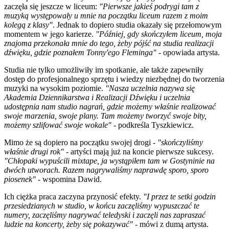
zaczęła się jeszcze w liceum:
"Pierwsze jakieś podrygi tam z
muzyką występowały u mnie na początku liceum razem z moim
kolegą z klasy"
. Jednak to dopiero studia okazały się przełomowym
momentem w jego karierze.
"Później, gdy skończyłem liceum, moja
znajoma przekonała mnie do tego, żeby pójść na studia realizacji
dźwięku, gdzie poznałem Tonny'ego Fleminga"
- opowiada artysta.
Studia nie tylko umożliwiły im spotkanie, ale także zapewniły
dostęp do profesjonalnego sprzętu i wiedzy niezbędnej do tworzenia
muzyki na wysokim poziomie.
"Nasza uczelnia nazywa się
Akademia Dziennikarstwa i Realizacji Dźwięku i uczelnia
udostępnia nam studio nagrań, gdzie możemy właśnie realizować
swoje marzenia, swoje plany. Tam możemy tworzyć swoje bity,
możemy szlifować swoje wokale"
- podkreśla Tyszkiewicz.
Mimo że są dopiero na początku swojej drogi -
"skończyliśmy
właśnie drugi rok"
- artyści mają już na koncie pierwsze sukcesy.
"Chłopaki wypuścili mixtape, ja wystąpiłem tam w Gostyninie na
dwóch utworach. Razem nagrywaliśmy naprawdę sporo, sporo
piosenek"
- wspomina Dawid.
Ich ciężka praca zaczyna przynosić efekty.
"I przez te setki godzin
przesiedzianych w studio, w końcu zaczęliśmy wypuszczać te
numery, zaczęliśmy nagrywać teledyski i zaczęli nas zapraszać
ludzie na koncerty, żeby się pokazywać"
- mówi z dumą artysta.