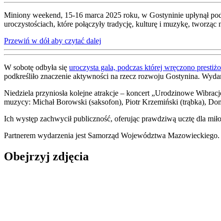
Miniony weekend, 15-16 marca 2025 roku, w Gostyninie upłynął po
uroczystościach, które połączyły tradycję, kulturę i muzykę, tworzą
Przewiń w dół aby czytać dalej
W sobotę odbyła się
uroczysta gala, podczas której wręczono prest
podkreśliło znaczenie aktywności na rzecz rozwoju Gostynina. Wydar
Niedziela przyniosła kolejne atrakcje – koncert „Urodzinowe Wibrac
muzycy: Michał Borowski (saksofon), Piotr Krzemiński (trąbka), Domi
Ich występ zachwycił publiczność, oferując prawdziwą ucztę dla m
Partnerem wydarzenia jest Samorząd Województwa Mazowieckiego.
Obejrzyj zdjęcia