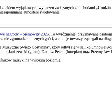
d znakiem wyjątkowych wydarzeń związanych z obchodami „Urodzin Go
c niezapomnianą atmosferę świętowania.
iżowe nagrody – Siemowity 2025
. To wyróżnienie, przyznawane osobom i
zenie zgromadziło licznych gości, a emocje towarzyszące gali na dług
je Muzyczne Święto Gostynina”, który odbył się w sali kolumnowej gos
nik Janiszewski (gitara), Dariusz Petera (fortepian) oraz Przemysław 
iłośników muzyki na wysokim poziomie.