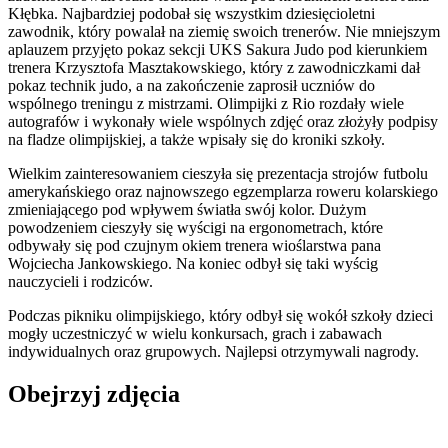
Kłębka. Najbardziej podobał się wszystkim dziesięcioletni
zawodnik, który powalał na ziemię swoich trenerów. Nie mniejszym
aplauzem przyjęto pokaz sekcji UKS Sakura Judo pod kierunkiem
trenera Krzysztofa Masztakowskiego, który z zawodniczkami dał
pokaz technik judo, a na zakończenie zaprosił uczniów do
wspólnego treningu z mistrzami. Olimpijki z Rio rozdały wiele
autografów i wykonały wiele wspólnych zdjęć oraz złożyły podpisy
na fladze olimpijskiej, a także wpisały się do kroniki szkoły.
Wielkim zainteresowaniem cieszyła się prezentacja strojów futbolu
amerykańskiego oraz najnowszego egzemplarza roweru kolarskiego
zmieniającego pod wpływem światła swój kolor. Dużym
powodzeniem cieszyły się wyścigi na ergonometrach, które
odbywały się pod czujnym okiem trenera wioślarstwa pana
Wojciecha Jankowskiego. Na koniec odbył się taki wyścig
nauczycieli i rodziców.
Podczas pikniku olimpijskiego, który odbył się wokół szkoły dzieci
mogły uczestniczyć w wielu konkursach, grach i zabawach
indywidualnych oraz grupowych. Najlepsi otrzymywali nagrody.
Obejrzyj zdjęcia