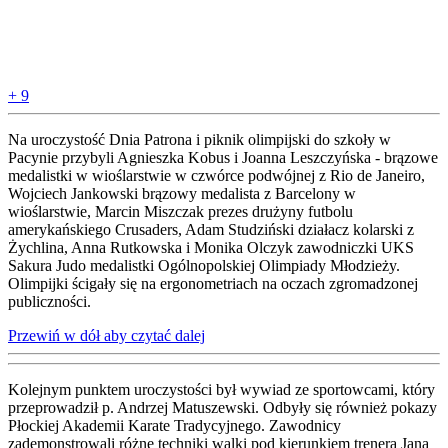
+ 9
Na uroczystość Dnia Patrona i piknik olimpijski do szkoły w
Pacynie przybyli Agnieszka Kobus i Joanna Leszczyńska - brązowe
medalistki w wioślarstwie w czwórce podwójnej z Rio de Janeiro,
Wojciech Jankowski brązowy medalista z Barcelony w
wioślarstwie, Marcin Miszczak prezes drużyny futbolu
amerykańskiego Crusaders, Adam Studziński działacz kolarski z
Żychlina, Anna Rutkowska i Monika Olczyk zawodniczki UKS
Sakura Judo medalistki Ogólnopolskiej Olimpiady Młodzieży.
Olimpijki ścigały się na ergonometriach na oczach zgromadzonej
publiczności.
Przewiń w dół aby czytać dalej
Kolejnym punktem uroczystości był wywiad ze sportowcami, który
przeprowadził p. Andrzej Matuszewski. Odbyły się również pokazy
Płockiej Akademii Karate Tradycyjnego. Zawodnicy
zademonstrowali różne techniki walki pod kierunkiem trenera Jana