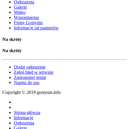
Ogłoszenia
Galerie
Wideo
Wspomnienia
Firmy Gostynin
Informacje od partnerów
Na skróty
Na skróty
Dodaj ogłoszenie
Zgłoś błąd w serwisie
Zaproponuj temat
Napisz do nas
Copyright © 2019 gostynin.info
Strona główna
Informacje
Ogłoszenia
Galerie