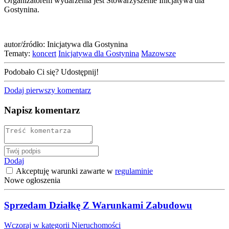
Organizatorem wydarzenia jest Stowarzyszenie Inicjatywa dla
Gostynina.
autor/źródło: Inicjatywa dla Gostynina
Tematy:
koncert
Inicjatywa dla Gostynina
Mazowsze
Podobało Ci się? Udostępnij!
Dodaj pierwszy komentarz
Napisz komentarz
Dodaj
Akceptuję warunki zawarte w
regulaminie
Nowe ogłoszenia
Sprzedam Działkę Z Warunkami Zabudowu
Wczoraj w kategorii Nieruchomości