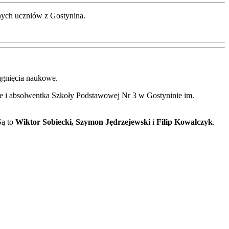
tnych uczniów z Gostynina.
iągnięcia naukowe.
e i absolwentka Szkoły Podstawowej Nr 3 w Gostyninie im.
Są to
Wiktor Sobiecki, Szymon Jędrzejewski
i
Filip Kowalczyk
.