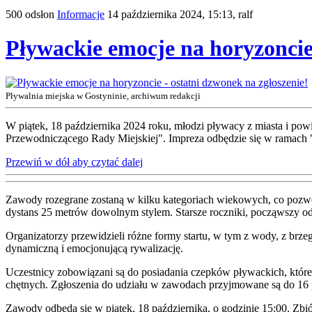
500 odsłon
Informacje
14 października 2024, 15:13,
ralf
Pływackie emocje na horyzoncie 
Pływalnia miejska w Gostyninie, archiwum redakcji
W piątek, 18 października 2024 roku, młodzi pływacy z miasta i po
Przewodniczącego Rady Miejskiej". Impreza odbędzie się w ramach 
Przewiń w dół aby czytać dalej
Zawody rozegrane zostaną w kilku kategoriach wiekowych, co pozwoli
dystans 25 metrów dowolnym stylem. Starsze roczniki, począwszy od
Organizatorzy przewidzieli różne formy startu, w tym z wody, z brze
dynamiczną i emocjonującą rywalizację.
Uczestnicy zobowiązani są do posiadania czepków pływackich, które 
chętnych. Zgłoszenia do udziału w zawodach przyjmowane są do 16 p
Zawody odbędą się w piątek, 18 października, o godzinie 15:00. Zb