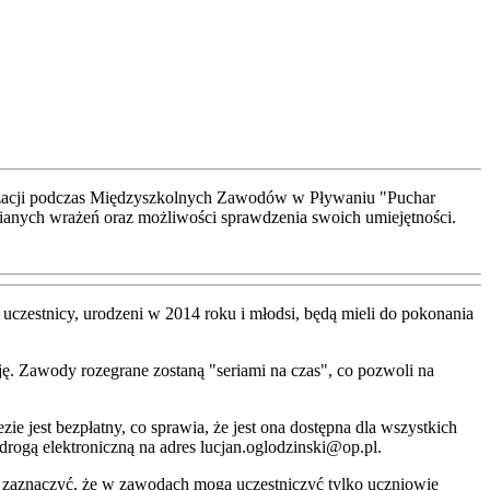
walizacji podczas Międzyszkolnych Zawodów w Pływaniu "Puchar
ianych wrażeń oraz możliwości sprawdzenia swoich umiejętności.
uczestnicy, urodzeni w 2014 roku i młodsi, będą mieli do pokonania
ję. Zawody rozegrane zostaną "seriami na czas", co pozwoli na
 jest bezpłatny, co sprawia, że jest ona dostępna dla wszystkich
rogą elektroniczną na adres lucjan.oglodzinski@op.pl.
to zaznaczyć, że w zawodach mogą uczestniczyć tylko uczniowie