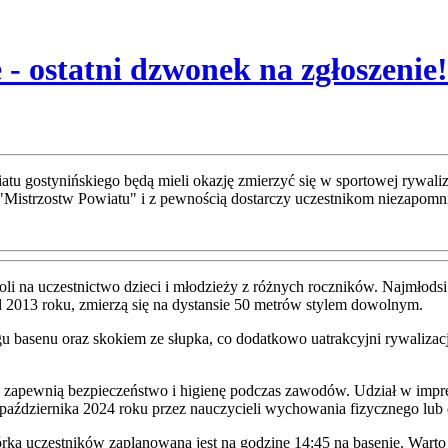
- ostatni dzwonek na zgłoszenie!
wiatu gostynińskiego będą mieli okazję zmierzyć się w sportowej ry
"Mistrzostw Powiatu" i z pewnością dostarczy uczestnikom niezapomn
 na uczestnictwo dzieci i młodzieży z różnych roczników. Najmłodsi 
 2013 roku, zmierzą się na dystansie 50 metrów stylem dowolnym.
gu basenu oraz skokiem ze słupka, co dodatkowo uatrakcyjni rywalizac
zapewnią bezpieczeństwo i higienę podczas zawodów. Udział w imprezie
aździernika 2024 roku przez nauczycieli wychowania fizycznego lub d
iórka uczestników zaplanowana jest na godzinę 14:45 na basenie. War