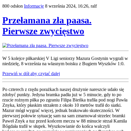
800 odsłon
Informacje
8 września 2024, 16:26,
ralf
Przełamana zła paasa.
Pierwsze zwycięstwo
W 5 kolejce piłkarskiej V Ligi seniorzy Mazura Gostynin wygrali w
niedzielę, 8 września na własnym boisku z Bugiem Wyszków 1:0.
Przewiń w dół aby czytać dalej
Po czterech z rzędu porażkach naszej drużynie nareszcie udało się
zdobyć punkty. Jedyna bramka padła już w 5 minucie, gdy to po
rzucie rożnym piłka po zgraniu Filipa Bieńka trafiła pod nogi Pawła
Znyka, który płaskim strzałem z około 10 metrów trafił do siatki.
Mazur mógł wygrać więcej, jednak brakowało skuteczności. W
pierwszej połowie sytuację sam na sam zmarnował strzelec bramki
Paweł Znyk a tuz przed końcem meczu w 88 minucie strzał Kamila
Bógdała trafił w słupek. Wyszkowianie do końca walczyli