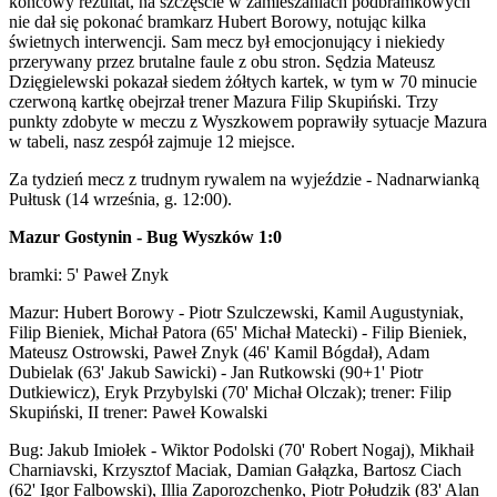
końcowy rezultat, na szczęście w zamieszaniach podbramkowych
nie dał się pokonać bramkarz Hubert Borowy, notując kilka
świetnych interwencji. Sam mecz był emocjonujący i niekiedy
przerywany przez brutalne faule z obu stron. Sędzia Mateusz
Dzięgielewski pokazał siedem żółtych kartek, w tym w 70 minucie
czerwoną kartkę obejrzał trener Mazura Filip Skupiński. Trzy
punkty zdobyte w meczu z Wyszkowem poprawiły sytuacje Mazura
w tabeli, nasz zespół zajmuje 12 miejsce.
Za tydzień mecz z trudnym rywalem na wyjeździe - Nadnarwianką
Pułtusk (14 września, g. 12:00).
Mazur Gostynin - Bug Wyszków 1:0
bramki: 5' Paweł Znyk
Mazur: Hubert Borowy - Piotr Szulczewski, Kamil Augustyniak,
Filip Bieniek, Michał Patora (65' Michał Matecki) - Filip Bieniek,
Mateusz Ostrowski, Paweł Znyk (46' Kamil Bógdał), Adam
Dubielak (63' Jakub Sawicki) - Jan Rutkowski (90+1' Piotr
Dutkiewicz), Eryk Przybylski (70' Michał Olczak); trener: Filip
Skupiński, II trener: Paweł Kowalski
Bug: Jakub Imiołek - Wiktor Podolski (70' Robert Nogaj), Mikhaił
Charniavski, Krzysztof Maciak, Damian Gałązka, Bartosz Ciach
(62' Igor Falbowski), Illia Zaporozchenko, Piotr Połudzik (83' Alan