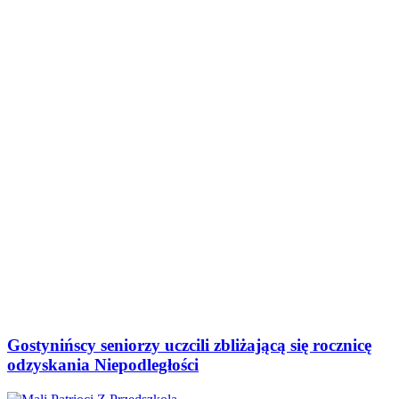
Gostynińscy seniorzy uczcili zbliżającą się rocznicę
odzyskania Niepodległości