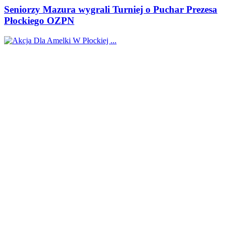
Seniorzy Mazura wygrali Turniej o Puchar Prezesa
Płockiego OZPN