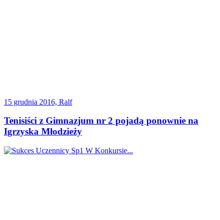
15 grudnia 2016, Ralf
Tenisiści z Gimnazjum nr 2 pojadą ponownie na
Igrzyska Młodzieży