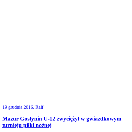
19 grudnia 2016, Ralf
Mazur Gostynin U-12 zwyciężył w gwiazdkowym
turnieju piłki nożnej