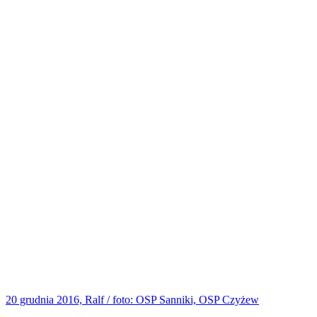
20 grudnia 2016, Ralf / foto: OSP Sanniki, OSP Czyżew