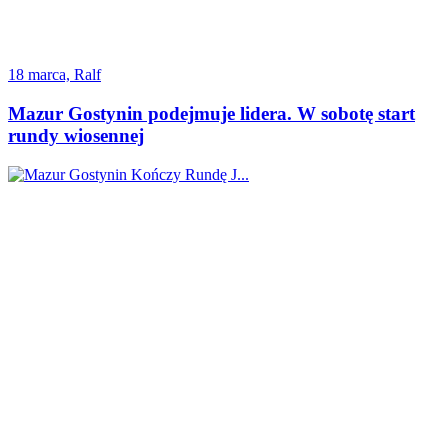
18 marca, Ralf
Mazur Gostynin podejmuje lidera. W sobotę start
rundy wiosennej