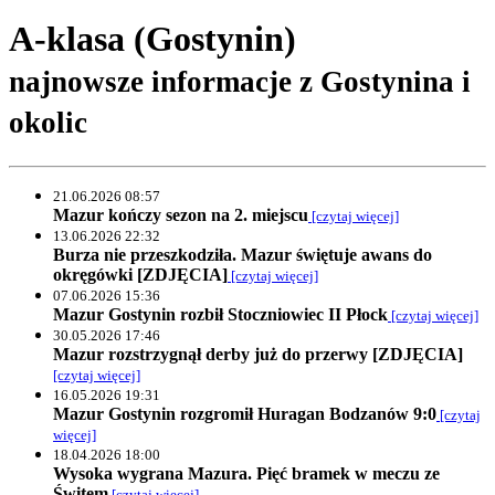
A-klasa (Gostynin)
najnowsze informacje z Gostynina i
okolic
21.06.2026 08:57
Mazur kończy sezon na 2. miejscu
[czytaj więcej]
13.06.2026 22:32
Burza nie przeszkodziła. Mazur świętuje awans do
okręgówki [ZDJĘCIA]
[czytaj więcej]
07.06.2026 15:36
Mazur Gostynin rozbił Stoczniowiec II Płock
[czytaj więcej]
30.05.2026 17:46
Mazur rozstrzygnął derby już do przerwy [ZDJĘCIA]
[czytaj więcej]
16.05.2026 19:31
Mazur Gostynin rozgromił Huragan Bodzanów 9:0
[czytaj
więcej]
18.04.2026 18:00
Wysoka wygrana Mazura. Pięć bramek w meczu ze
Świtem
[czytaj więcej]