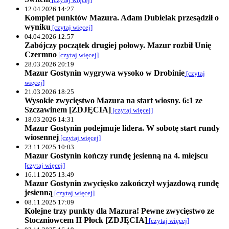
12.04.2026 14:27
Komplet punktów Mazura. Adam Dubielak przesądził o
wyniku
[czytaj więcej]
04.04.2026 12:57
Zabójczy początek drugiej połowy. Mazur rozbił Unię
Czermno
[czytaj więcej]
28.03.2026 20:19
Mazur Gostynin wygrywa wysoko w Drobinie
[czytaj
więcej]
21.03.2026 18:25
Wysokie zwycięstwo Mazura na start wiosny. 6:1 ze
Szczawinem [ZDJĘCIA]
[czytaj więcej]
18.03.2026 14:31
Mazur Gostynin podejmuje lidera. W sobotę start rundy
wiosennej
[czytaj więcej]
23.11.2025 10:03
Mazur Gostynin kończy rundę jesienną na 4. miejscu
[czytaj więcej]
16.11.2025 13:49
Mazur Gostynin zwycięsko zakończył wyjazdową rundę
jesienną
[czytaj więcej]
08.11.2025 17:09
Kolejne trzy punkty dla Mazura! Pewne zwycięstwo ze
Stoczniowcem II Płock [ZDJĘCIA]
[czytaj więcej]