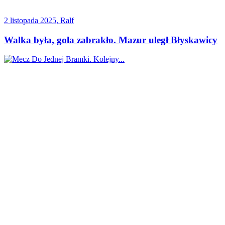
2 listopada 2025, Ralf
Walka była, gola zabrakło. Mazur uległ Błyskawicy