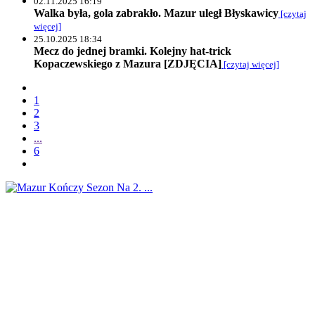
02.11.2025 16:19
Walka była, gola zabrakło. Mazur uległ Błyskawicy
[czytaj
więcej]
25.10.2025 18:34
Mecz do jednej bramki. Kolejny hat-trick
Kopaczewskiego z Mazura [ZDJĘCIA]
[czytaj więcej]
1
2
3
...
6