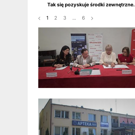
Tak się pozyskuje środki zewnętrzne.
1
2
3
...
6