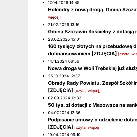
17.04.2026 14:45
Holendry z nową drogą. Gmina Szcza
więcej]
21.02.2026 13:16
Gmina Szczawin Kościelny z dotacją 
28.02.2025 15:01
160 tysięcy złotych na przebudowę d
dofinansowaniem [ZDJĘCIA]
[czytaj wię
14.11.2024 06:56
Nowa droga w Woli Trębskiej już sł
25.10.2024 12:37
Obrady Rady Powiatu. Zespół Szkół im.
[ZDJĘCIA]
[czytaj więcej]
02.09.2024 12:33
50 tys. zł dotacji z Mazowsza na sa
04.07.2024 12:36
Podpisanie umowy o udzielenie dotac
[ZDJĘCIA]
[czytaj więcej]
19.04.2024 09:10