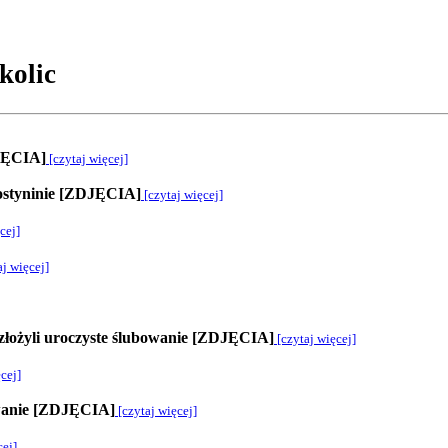
kolic
JĘCIA]
[czytaj więcej]
ostyninie [ZDJĘCIA]
[czytaj więcej]
cej]
j więcej]
 złożyli uroczyste ślubowanie [ZDJĘCIA]
[czytaj więcej]
cej]
bowanie [ZDJĘCIA]
[czytaj więcej]
cej]