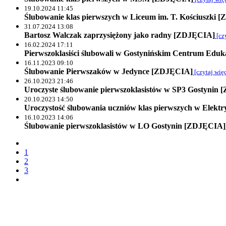
19.10.2024 11:45
Ślubowanie klas pierwszych w Liceum im. T. Kościuszki 
31.07.2024 13:08
Bartosz Walczak zaprzysiężony jako radny [ZDJĘCIA]
[czy
16.02.2024 17:11
Pierwszoklasiści ślubowali w Gostynińskim Centrum Ed
16.11.2023 09:10
Ślubowanie Pierwszaków w Jedynce [ZDJĘCIA]
[czytaj więc
26.10.2023 21:46
Uroczyste ślubowanie pierwszoklasistów w SP3 Gostynin
20.10.2023 14:50
Uroczystość ślubowania uczniów klas pierwszych w Elek
16.10.2023 14:06
Ślubowanie pierwszoklasistów w LO Gostynin [ZDJĘCIA]
1
2
3