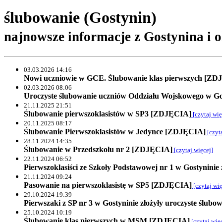
ślubowanie (Gostynin)
najnowsze informacje z Gostynina i o
03.03.2026 14:16
Nowi uczniowie w GCE. Ślubowanie klas pierwszych [ZD
02.03.2026 08:06
Uroczyste ślubowanie uczniów Oddziału Wojskowego w G
21.11.2025 21:51
Ślubowanie pierwszoklasistów w SP3 [ZDJĘCIA]
[czytaj wię
20.11.2025 08:17
Ślubowanie Pierwszoklasistów w Jedynce [ZDJĘCIA]
[czyta
28.11.2024 14:35
Ślubowanie w Przedszkolu nr 2 [ZDJĘCIA]
[czytaj więcej]
22.11.2024 06:52
Pierwszoklasiści ze Szkoły Podstawowej nr 1 w Gostyninie
21.11.2024 09:24
Pasowanie na pierwszoklasistę w SP5 [ZDJĘCIA]
[czytaj wię
29.10.2024 19:39
Pierwszaki z SP nr 3 w Gostyninie złożyły uroczyste ślu
25.10.2024 10:19
Ślubowanie klas pierwszych w MSM [ZDJĘCIA]
[czytaj wię