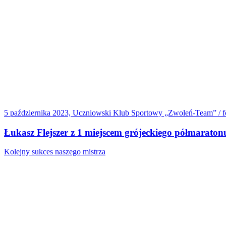
5 października 2023, Uczniowski Klub Sportowy „Zwoleń-Team” / f
Łukasz Flejszer z 1 miejscem grójeckiego półmaraton
Kolejny sukces naszego mistrza