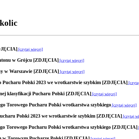
kolic
ZDJĘCIA]
[czytaj więcej]
aratonu w Grójcu [ZDJĘCIA]
[czytaj więcej]
egny w Warszawie [ZDJĘCIA]
[czytaj więcej]
go Pucharu Polski 2023 we wrotkarstwie szybkim [ZDJĘCIA]
[czyta
ej klasyfikacji Pucharu Polski [ZDJĘCIA]
[czytaj więcej]
owego Torowego Pucharu Polski wrotkarstwa szybkiego
[czytaj więcej]
Pucharu Polski 2023 we wrotkarstwie szybkim [ZDJĘCIA]
[czytaj wi
owego Torowego Pucharu Polski wrotkarstwa szybkiego [ZDJĘCIA]
am w Torowym Pucharze Polski [ZDJĘCIA]
[czytaj więcej]