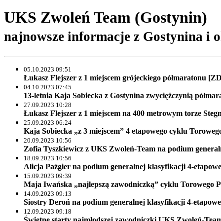
UKS Zwoleń Team (Gostynin)
najnowsze informacje z Gostynina i o
05.10.2023 09:51
Łukasz Flejszer z 1 miejscem grójeckiego półmaratonu [
04.10.2023 07:45
13-letnia Kaja Sobiecka z Gostynina zwyciężczynią półm
27.09.2023 10:28
Łukasz Flejszer z 1 miejscem na 400 metrowym torze St
25.09.2023 06:24
Kaja Sobiecka „z 3 miejscem” 4 etapowego cyklu Torowe
20.09.2023 10:56
Zofia Tyszkiewicz z UKS Zwoleń-Team na podium generaln
18.09.2023 10:56
Alicja Paźgier na podium generalnej klasyfikacji 4-etap
15.09.2023 09:39
Maja Iwańska „najlepszą zawodniczką” cyklu Torowego 
14.09.2023 09:13
Siostry Deroń na podium generalnej klasyfikacji 4-etap
12.09.2023 09:18
Świetne starty najmłodszej zawodniczki UKS Zwoleń-Te