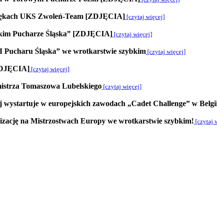
 rękach UKS Zwoleń-Team [ZDJĘCIA]
[czytaj więcej]
ckim Pucharze Śląska” [ZDJĘCIA]
[czytaj więcej]
I Pucharu Śląska” we wrotkarstwie szybkim
[czytaj więcej]
[ZDJĘCIA]
[czytaj więcej]
istrza Tomaszowa Lubelskiego
[czytaj więcej]
 wystartuje w europejskich zawodach „Cadet Challenge” w Belg
zację na Mistrzostwach Europy we wrotkarstwie szybkim!
[czytaj 