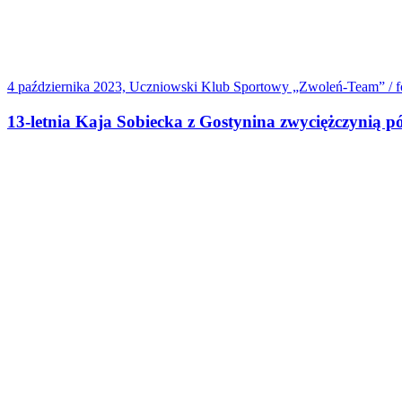
4 października 2023, Uczniowski Klub Sportowy „Zwoleń-Team” / f
13-letnia Kaja Sobiecka z Gostynina zwyciężczynią 