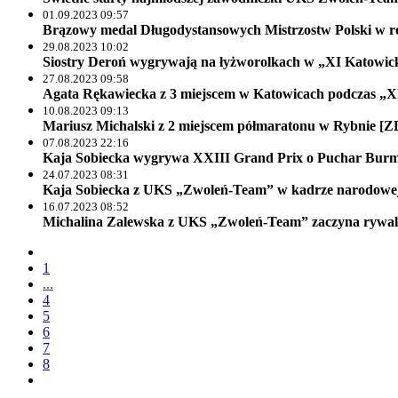
01.09.2023 09:57
Brązowy medal Długodystansowych Mistrzostw Polski w
29.08.2023 10:02
Siostry Deroń wygrywają na łyżworolkach w „XI Katowi
27.08.2023 09:58
Agata Rękawiecka z 3 miejscem w Katowicach podczas „X
10.08.2023 09:13
Mariusz Michalski z 2 miejscem półmaratonu w Rybnie 
07.08.2023 22:16
Kaja Sobiecka wygrywa XXIII Grand Prix o Puchar Burm
24.07.2023 08:31
Kaja Sobiecka z UKS „Zwoleń-Team” w kadrze narodowej
16.07.2023 08:52
Michalina Zalewska z UKS „Zwoleń-Team” zaczyna rywali
1
...
4
5
6
7
8