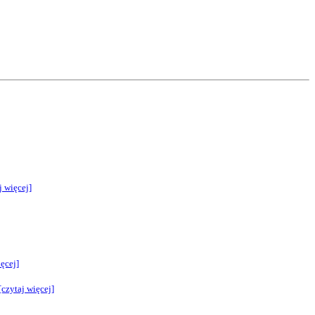
j więcej]
ęcej]
[czytaj więcej]