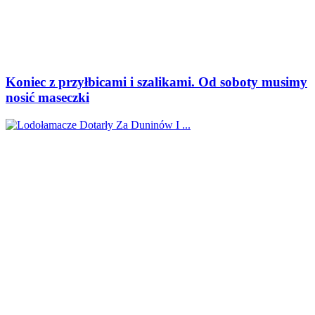
Koniec z przyłbicami i szalikami. Od soboty musimy
nosić maseczki