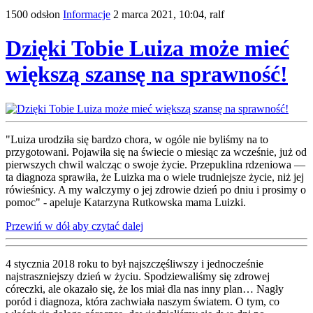
1500 odsłon
Informacje
2 marca 2021, 10:04,
ralf
Dzięki Tobie Luiza może mieć
większą szansę na sprawność!
"Luiza urodziła się bardzo chora, w ogóle nie byliśmy na to
przygotowani. Pojawiła się na świecie o miesiąc za wcześnie, już od
pierwszych chwil walcząc o swoje życie. Przepuklina rdzeniowa —
ta diagnoza sprawiła, że Luizka ma o wiele trudniejsze życie, niż jej
rówieśnicy. A my walczymy o jej zdrowie dzień po dniu i prosimy o
pomoc" - apeluje Katarzyna Rutkowska mama Luizki.
Przewiń w dół aby czytać dalej
4 stycznia 2018 roku to był najszczęśliwszy i jednocześnie
najstraszniejszy dzień w życiu. Spodziewaliśmy się zdrowej
córeczki, ale okazało się, że los miał dla nas inny plan… Nagły
poród i diagnoza, która zachwiała naszym światem. O tym, co