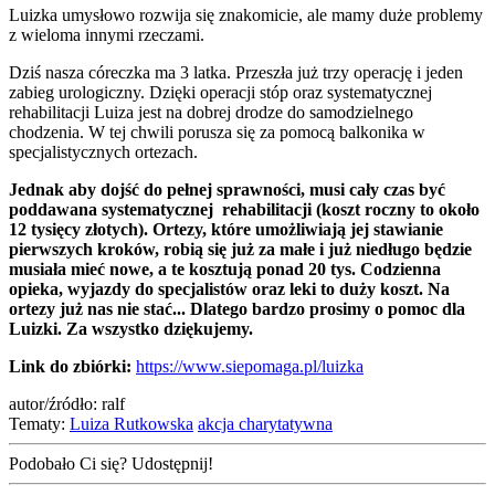
Luizka umysłowo rozwija się znakomicie, ale mamy duże problemy
z wieloma innymi rzeczami.
Dziś nasza córeczka ma 3 latka. Przeszła już trzy operację i jeden
zabieg urologiczny. Dzięki operacji stóp oraz systematycznej
rehabilitacji Luiza jest na dobrej drodze do samodzielnego
chodzenia. W tej chwili porusza się za pomocą balkonika w
specjalistycznych ortezach.
Jednak aby dojść do pełnej sprawności, musi cały czas być
poddawana systematycznej rehabilitacji (koszt roczny to około
12 tysięcy złotych). Ortezy, które umożliwiają jej stawianie
pierwszych kroków, robią się już za małe i już niedługo będzie
musiała mieć nowe, a te kosztują ponad 20 tys. Codzienna
opieka, wyjazdy do specjalistów oraz leki to duży koszt. Na
ortezy już nas nie stać... Dlatego bardzo prosimy o pomoc dla
Luizki. Za wszystko dziękujemy.
Link do zbiórki:
https://www.siepomaga.pl/luizka
autor/źródło: ralf
Tematy:
Luiza Rutkowska
akcja charytatywna
Podobało Ci się? Udostępnij!