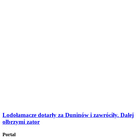
Lodołamacze dotarły za Duninów i zawróciły. Dalej
olbrzymi zator
Portal