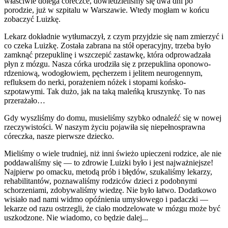
właściwie dolega córeczce, dowiedzieliśmy się dwa dni po
porodzie, już w szpitalu w Warszawie. Wtedy mogłam w końcu
zobaczyć Luizkę.
Lekarz dokładnie wytłumaczył, z czym przyjdzie się nam zmierzyć i
co czeka Luizkę. Została zabrana na stół operacyjny, trzeba było
zamknąć przepuklinę i wszczepić zastawkę, która odprowadzała
płyn z mózgu. Nasza córka urodziła się z przepuklina oponowo-
rdzeniową, wodogłowiem, pęcherzem i jelitem neurogennym,
refluksem do nerki, porażeniem nóżek i stopami końsko-
szpotawymi. Tak dużo, jak na taką maleńką kruszynkę. To nas
przerażało…
Gdy wyszliśmy do domu, musieliśmy szybko odnaleźć się w nowej
rzeczywistości. W naszym życiu pojawiła się niepełnosprawna
córeczka, nasze pierwsze dziecko.
Mieliśmy o wiele trudniej, niż inni świeżo upieczeni rodzice, ale nie
poddawaliśmy się — to zdrowie Luizki było i jest najważniejsze!
Najpierw po omacku, metodą prób i błędów, szukaliśmy lekarzy,
rehabilitantów, poznawaliśmy rodziców dzieci z podobnymi
schorzeniami, zdobywaliśmy wiedzę. Nie było łatwo. Dodatkowo
wisiało nad nami widmo opóźnienia umysłowego i padaczki —
lekarze od razu ostrzegli, że ciało modzelowate w mózgu może być
uszkodzone. Nie wiadomo, co będzie dalej...