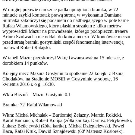
W drugiej połowie nareszcie padła upragniona bramka, w 72
minucie szybki kontratak prawą stroną w wykonaniu Damiana
Surmaka zakończył się podaniem do nadbiegającego w pole karne
Rafała Wilamowskiego, który płaskim strzałem z kilku metrów
wyprowadził Mazur na prowadzenie, którego podopieczni trenera
Artura Szulwacha nie oddali do końca meczu. W końcówce meczu
przed stratą bramki gostyniński zespół fenomenalną interwencją
uratował Robert Ratajski.
W tabeli Mazur przeskoczył Wkrę i awansował na 15 miejsce, z
dorobkiem 14 punktów.
Kolejny mecz Mazura Gostynin to spotkanie 22 kolejki z Bzurą
Chodaków, na Stadionie MOSiR w Gostyninie w sobotę, 16
kwietnia 2016 r. o g. 16:30.
Wkra Bieżuń – Mazur Gostynin 0:1
Bramka: 72' Rafał Wilamowski
Wkra: Michał Michalak – Bartłomiej Żelazny, Marcin Rokicki,
Karol Budziuch, Robert Końpa (żółta kartka), Dariusz Petrykowski,
Łukasz Betlejewski (żółta kartka), Michał Dzięgielewski, Paweł
Baca, Rafał Kruk, Dawid Sznajdewski (60' Mateusz Kosiorek);