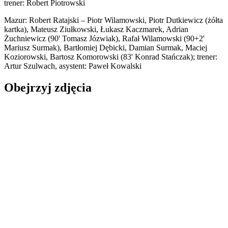
trener: Robert Piotrowski
Mazur: Robert Ratajski – Piotr Wilamowski, Piotr Dutkiewicz (żółta
kartka), Mateusz Ziułkowski, Łukasz Kaczmarek, Adrian
Żuchniewicz (90' Tomasz Józwiak), Rafał Wilamowski (90+2'
Mariusz Surmak), Bartłomiej Dębicki, Damian Surmak, Maciej
Koziorowski, Bartosz Komorowski (83' Konrad Stańczak); trener:
Artur Szulwach, asystent: Paweł Kowalski
Obejrzyj zdjęcia