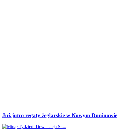
Już jutro regaty żeglarskie w Nowym Duninowie