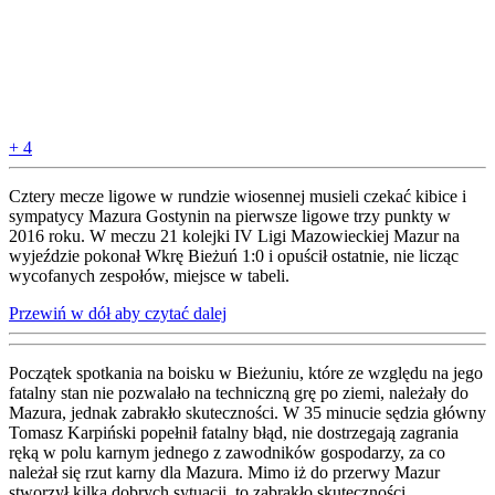
+ 4
Cztery mecze ligowe w rundzie wiosennej musieli czekać kibice i
sympatycy Mazura Gostynin na pierwsze ligowe trzy punkty w
2016 roku. W meczu 21 kolejki IV Ligi Mazowieckiej Mazur na
wyjeździe pokonał Wkrę Bieżuń 1:0 i opuścił ostatnie, nie licząc
wycofanych zespołów, miejsce w tabeli.
Przewiń w dół aby czytać dalej
Początek spotkania na boisku w Bieżuniu, które ze względu na jego
fatalny stan nie pozwalało na techniczną grę po ziemi, należały do
Mazura, jednak zabrakło skuteczności. W 35 minucie sędzia główny
Tomasz Karpiński popełnił fatalny błąd, nie dostrzegają zagrania
ręką w polu karnym jednego z zawodników gospodarzy, za co
należał się rzut karny dla Mazura. Mimo iż do przerwy Mazur
stworzył kilka dobrych sytuacji, to zabrakło skuteczności.