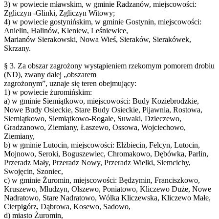
3) w powiecie mławskim, w gminie Radzanów, miejscowości:
Zgliczyn -Glinki, Zgliczyn Witowy;
4) w powiecie gostynińskim, w gminie Gostynin, miejscowości:
Anielin, Halinów, Kleniew, Leśniewice,
Marianów Sierakowski, Nowa Wieś, Sieraków, Sierakówek,
Skrzany.
§ 3. Za obszar zagrożony wystąpieniem rzekomym pomorem drobiu
(ND), zwany dalej „obszarem
zagrożonym”, uznaje się teren obejmujący:
1) w powiecie żuromińskim:
a) w gminie Siemiątkowo, miejscowości: Budy Koziebrodzkie,
Nowe Budy Osieckie, Stare Budy Osieckie, Pijawnia, Rostowa,
Siemiątkowo, Siemiątkowo-Rogale, Suwaki, Dzieczewo,
Gradzanowo, Ziemiany, Łaszewo, Ossowa, Wojciechowo,
Ziemiany,
b) w gminie Lutocin, miejscowości: Elżbiecin, Felcyn, Lutocin,
Mojnowo, Seroki, Boguszewiec, Chromakowo, Dębówka, Parlin,
Przeradz Mały, Przeradz Nowy, Przeradz Wielki, Siemcichy,
Swojęcin, Szoniec,
c) w gminie Żuromin, miejscowości: Będzymin, Franciszkowo,
Kruszewo, Młudzyn, Olszewo, Poniatowo, Kliczewo Duże, Nowe
Nadratowo, Stare Nadratowo, Wólka Kliczewska, Kliczewo Małe,
Cierpigórz, Dąbrowa, Kosewo, Sadowo,
d) miasto Żuromin,