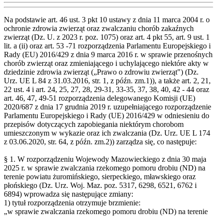
Na podstawie art. 46 ust. 3 pkt 10 ustawy z dnia 11 marca 2004 r. o
ochronie zdrowia zwierząt oraz zwalczaniu chorób zakaźnych
zwierząt (Dz. U. z 2023 r. poz. 1075) oraz art. 4 pkt 55, art. 9 ust. 1
lit. a (ii) oraz art. 53 -71 rozporządzenia Parlamentu Europejskiego i
Rady (EU) 2016/429 z dnia 9 marca 2016 r. w sprawie przenośnych
chorób zwierząt oraz zmieniającego i uchylającego niektóre akty w
dziedzinie zdrowia zwierząt („Prawo o zdrowiu zwierząt") (Dz.
Urz. UE L 84 z 31.03.2016, str. 1, z późn. zm.1)), a także art. 2, 21,
22 ust. 4 i art. 24, 25, 27, 28, 29-31, 33-35, 37, 38, 40, 42 - 44 oraz
art. 46, 47, 49-51 rozporządzenia delegowanego Komisji (UE)
2020/687 z dnia 17 grudnia 2019 r. uzupełniającego rozporządzenie
Parlamentu Europejskiego i Rady (UE) 2016/429 w odniesieniu do
przepisów dotyczących zapobiegania niektórym chorobom
umieszczonym w wykazie oraz ich zwalczania (Dz. Urz. UE L 174
z 03.06.2020, str. 64, z późn. zm.2)) zarządza się, co następuje:
§ 1. W rozporządzeniu Wojewody Mazowieckiego z dnia 30 maja
2025 r. w sprawie zwalczania rzekomego pomoru drobiu (ND) na
terenie powiatu żuromińskiego, sierpeckiego, mławskiego oraz
płońskiego (Dz. Urz. Woj. Maz. poz. 5317, 6298, 6521, 6762 i
6894) wprowadza się następujące zmiany:
1) tytuł rozporządzenia otrzymuje brzmienie:
„w sprawie zwalczania rzekomego pomoru drobiu (ND) na terenie