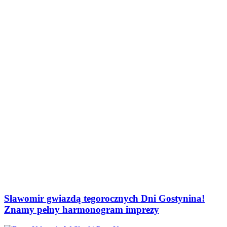
Sławomir gwiazdą tegorocznych Dni Gostynina!
Znamy pełny harmonogram imprezy