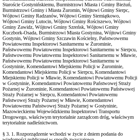
Staroście Gostynińskiemu, Burmistrzowi Miasta i Gminy Bieżuń,
Burmistrzowi Gminy i Miasta Żuromin, Wójtowi Gminy Sierpc,
Wójtowi Gminy Radzanów, Wójtowi Gminy Siemiątkowo,
Wójtowi Gminy Lutocin, Wójtowi Gminy Rościszewo, Wójtowi
Gminy Zawidz, Wójtowi Gminy Szreńsk, Wójtowi Gminy
Kuczbork-Osada, Burmistrzowi Miasta Gostynina, Wójtowi Gminy
Gostynin, Wójtowi Gminy Szczawin Kościelny, Państwowemu
Powiatowemu Inspektorowi Sanitarnemu w Żurominie,
Państwowemu Powiatowemu Inspektorowi Sanitarnemu w Sierpcu,
Państwowemu Powiatowemu Inspektorowi Sanitarnemu w Mławie,
Państwowemu Powiatowemu Inspektorowi Sanitarnemu w
Gostyninie, Komendantowi Miejskiemu Policji w Żurominie,
Komendantowi Miejskiemu Policji w Sierpcu, Komendantowi
Miejskiemu Policji w Mławie, Komendantowi Powiatowemu Policji
w Gostyninie, Komendantowi Powiatowemu Państwowej Straży
Pożarnej w Żurominie, Komendantowi Powiatowemu Państwowej
Straży Pożarnej w Sierpcu, Komendantowi Powiatowemu
Państwowej Straży Pożarnej w Mławie, Komendantowi
Powiatowemu Państwowej Straży Pożarnej w Gostyninie,
Mazowieckiemu Wojewódzkiemu Inspektorowi Transportu
Drogowego, właściwym terytorialnie zarządcom dróg, właściwym
terytorialnie nadleśnictwom.
§ 3. 1. Rozporządzenie wchodzi w życie z dniem podania do
wiadomości publicznej w sposób zwyczajowo