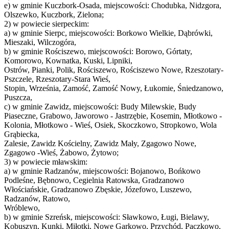
e) w gminie Kuczbork-Osada, miejscowości: Chodubka, Nidzgora,
Olszewko, Kuczbork, Zielona;
2) w powiecie sierpeckim:
a) w gminie Sierpc, miejscowości: Borkowo Wielkie, Dąbrówki,
Mieszaki, Wilczogóra,
b) w gminie Rościszewo, miejscowości: Borowo, Górtaty,
Komorowo, Kownatka, Kuski, Lipniki,
Ostrów, Pianki, Polik, Rościszewo, Rościszewo Nowe, Rzeszotary-
Pszczele, Rzeszotary-Stara Wieś,
Stopin, Września, Zamość, Zamość Nowy, Łukomie, Śniedzanowo,
Puszcza,
c) w gminie Zawidz, miejscowości: Budy Milewskie, Budy
Piaseczne, Grabowo, Jaworowo - Jastrzębie, Kosemin, Młotkowo -
Kolonia, Młotkowo - Wieś, Osiek, Skoczkowo, Stropkowo, Wola
Grąbiecka,
Zalesie, Zawidz Kościelny, Zawidz Mały, Zgagowo Nowe,
Zgagowo -Wieś, Żabowo, Żytowo;
3) w powiecie mławskim:
a) w gminie Radzanów, miejscowości: Bojanowo, Bońkowo
Podleśne, Bębnowo, Cegielnia Ratowska, Gradzanowo
Włościańskie, Gradzanowo Zbęskie, Józefowo, Luszewo,
Radzanów, Ratowo,
Wróblewo,
b) w gminie Szreńsk, miejscowości: Sławkowo, Ługi, Bielawy,
Kobuszyn, Kunki, Miłotki, Nowe Garkowo, Przychód, Pączkowo,