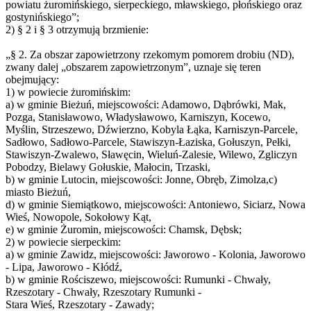
powiatu żuromińskiego, sierpeckiego, mławskiego, płońskiego oraz
gostynińskiego”;
2) § 2 i § 3 otrzymują brzmienie:
„§ 2. Za obszar zapowietrzony rzekomym pomorem drobiu (ND),
zwany dalej „obszarem zapowietrzonym”, uznaje się teren
obejmujący:
1) w powiecie żuromińskim:
a) w gminie Bieżuń, miejscowości: Adamowo, Dąbrówki, Mak,
Pozga, Stanisławowo, Władysławowo, Karniszyn, Kocewo,
Myślin, Strzeszewo, Dźwierzno, Kobyla Łąka, Karniszyn-Parcele,
Sadłowo, Sadłowo-Parcele, Stawiszyn-Łaziska, Gołuszyn, Pełki,
Stawiszyn-Zwalewo, Sławęcin, Wieluń-Zalesie, Wilewo, Zgliczyn
Pobodzy, Bielawy Gołuskie, Małocin, Trzaski,
b) w gminie Lutocin, miejscowości: Jonne, Obręb, Zimolza,c)
miasto Bieżuń,
d) w gminie Siemiątkowo, miejscowości: Antoniewo, Siciarz, Nowa
Wieś, Nowopole, Sokołowy Kąt,
e) w gminie Żuromin, miejscowości: Chamsk, Dębsk;
2) w powiecie sierpeckim:
a) w gminie Zawidz, miejscowości: Jaworowo - Kolonia, Jaworowo
- Lipa, Jaworowo - Kłódź,
b) w gminie Rościszewo, miejscowości: Rumunki - Chwały,
Rzeszotary - Chwały, Rzeszotary Rumunki -
Stara Wieś, Rzeszotary - Zawady;