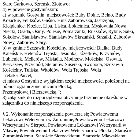
Stare Garkowo, Szreńsk, Złotowo;
4) w powiecie gostynińskim:
a) w gminie Gostynin, miejscowości: Baby Dolne, Belno, Budy
Kozickie, Feliksów, Gaśno, Huta Zaborowska, Jastrzębia,
Kiełpieniec, Kozice, Lipa, Lisica, Łokietnica, Mysłownia Nowa,
Niecki, Osada, Osiny, Polesie, Pomarzanki, Ruszków, Rybne, Sałki,
Sokołów, Stanisławów, Stanisławów Skrzański, Strzałki, Zaborów
Nowy, Zaborów Stary,
b) w gminie Szczawin Kościelny, miejscowości: Białka, Budy
Kaleńskie, Helenów Trębski, Jesionka, Józefków, Krzymów,
Lubieniek, Mellerów, Misiadla, Modrzew, Mościska, Osowia,
Pieryszew, Przychód, Stefanów Suserski, Swoboda, Szczawin
Kościelny, Tuliska, Witoldów, Wola Trębska, Wola
Trębska-Parcel,
c) miasto Gostynin z wyjątkiem części miejscowości położonej na
północ ograniczonej ulicami Płocką,
Przemysłową i Bierzewicką.”;
3) załącznik do rozporządzenia otrzymuje brzmienie określone w
załączniku do niniejszego rozporządzenia.
§ 2. Wykonanie rozporządzenia powierza się Powiatowemu
Lekarzowi Weterynarii w Żurominie,Powiatowemu Lekarzowi
Weterynarii w Sierpcu, Powiatowemu Lekarzowi Weterynarii w
Mławie, Powiatowemu Lekarzowi Weterynarii w Płocku, Staroście
Żuromińskiemu, Staroście Sierpeckiemu, Staroście Mławskiemu,