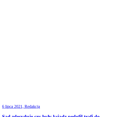
6 lipca 2021, Redakcja
Sąd zdecyduje czy były ksiądz pedofil trafi do