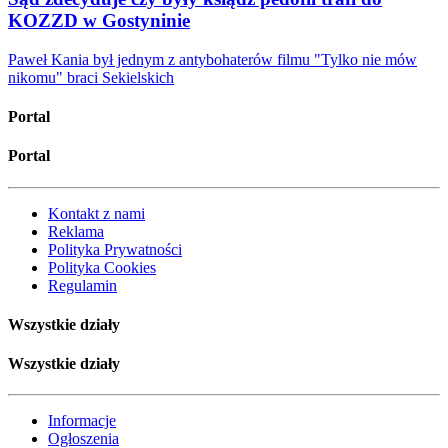
KOZZD w Gostyninie
Paweł Kania był jednym z antybohaterów filmu "Tylko nie mów
nikomu" braci Sekielskich
Portal
Portal
Kontakt z nami
Reklama
Polityka Prywatności
Polityka Cookies
Regulamin
Wszystkie działy
Wszystkie działy
Informacje
Ogłoszenia