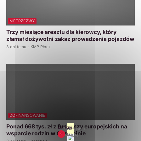
NIETRZEŹWY
Trzy miesiące aresztu dla kierowcy, który
złamał dożywotni zakaz prowadzenia pojazdów
3 dni temu - KMP Płock
DOFINANSOWANIE
Ponad 668 tys. zł z funduszy europejskich na
Zamknij
Zmień
Reklamuj
wsparcie rodzin w Gostyninie
reklamę
się