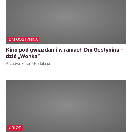
DNI GOSTYNINA
Kino pod gwiazdami w ramach Dni Gostynina –
dziś „Wonka”
Przedwczoraj - Redakcja
URLOP