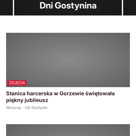
Płock–Gostynin
ZDJĘCIA
Stanica harcerska w Gorzewie świętowała
piękny jubileusz
Wczoraj - UG Gostynin