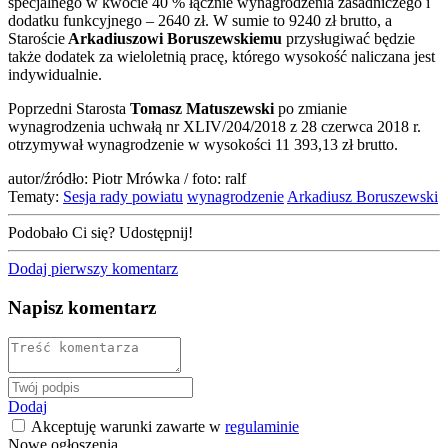
specjalnego w kwocie 40 % łącz
nie wynagrodzenia zasadniczego i
dodatku funkcyjnego – 2640 zł. W sumie to 9240 zł brutto, a
Staroście
Arkadiuszowi Boruszewskiemu
przysługiwać będzie
także dodatek za wieloletnią pracę, którego wysokość naliczana jest
indywidualnie.
Poprzedni Starosta
Tomasz Matuszewski
po zmianie
wynagrodzenia uchwałą nr XLIV/204/2018 z 28 czerwca 2018 r.
otrzymywał wynagrodzenie w wysokości 11 393,13 zł brutto.
autor/źródło: Piotr Mrówka / foto: ralf
Tematy:
Sesja rady powiatu
wynagrodzenie
Arkadiusz Boruszewski
Podobało Ci się? Udostępnij!
Dodaj pierwszy komentarz
Napisz komentarz
Dodaj
Akceptuję warunki zawarte w
regulaminie
Nowe ogłoszenia