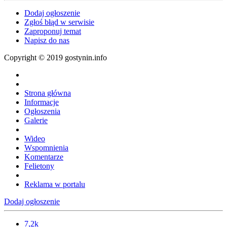
Dodaj ogłoszenie
Zgłoś błąd w serwisie
Zaproponuj temat
Napisz do nas
Copyright © 2019 gostynin.info
Strona główna
Informacje
Ogłoszenia
Galerie
Wideo
Wspomnienia
Komentarze
Felietony
Reklama w portalu
Dodaj ogłoszenie
7,2k